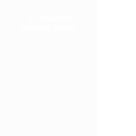
ALI - DESIGN FOR
ADVENTURE COURSES