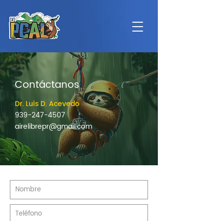
Contáctanos
Dr. Luis D. Acevedo
939-247-4507
airelibrepr@gmail.com