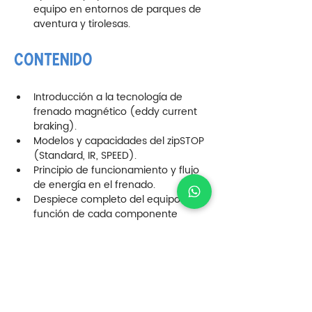
equipo en entornos de parques de 
aventura y tirolesas.
CONTENIDO
Introducción a la tecnología de 
frenado magnético (eddy current 
braking).
Modelos y capacidades del zipSTOP 
(Standard, IR, SPEED).
Principio de funcionamiento y flujo 
de energía en el frenado.
Despiece completo del equipo y 
función de cada componente 
interno.
Análisis del sistema de cuerda y 
tambor retráctil.
Procedimientos de inspección 
visual diaria.
Inspecciones mensuales y criterios 